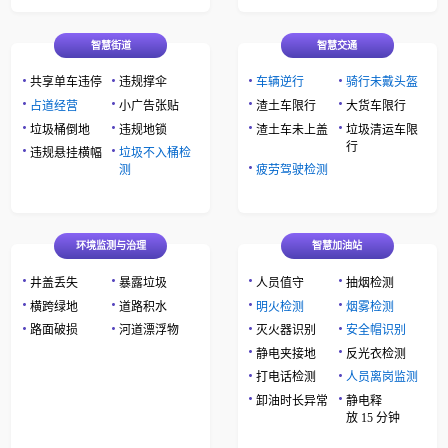
智慧街道
智慧交通
共享单车违停
违规撑伞
车辆逆行
骑行未戴头盔
占道经营
小广告张贴
渣土车限行
大货车限行
垃圾桶倒地
违规地锁
渣土车未上盖
垃圾清运车限
行
违规悬挂横幅
垃圾不入桶检
测
疲劳驾驶检测
环境监测与治理
智慧加油站
井盖丢失
暴露垃圾
人员值守
抽烟检测
横跨绿地
道路积水
明火检测
烟雾检测
路面破损
河道漂浮物
灭火器识别
安全帽识别
静电夹接地
反光衣检测
打电话检测
人员离岗监测
卸油时长异常
静电释
放 15 分钟