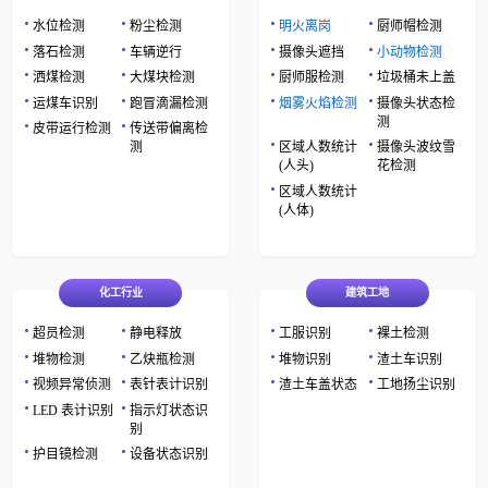
水位检测
粉尘检测
明火离岗
厨师帽检测
落石检测
车辆逆行
摄像头遮挡
小动物检测
洒煤检测
大煤块检测
厨师服检测
垃圾桶未上盖
运煤车识别
跑冒滴漏检测
烟雾火焰检测
摄像头状态检
测
皮带运行检测
传送带偏离检
测
区域人数统计
摄像头波纹雪
(人头)
花检测
区域人数统计
(人体)
化工行业
建筑工地
超员检测
静电释放
工服识别
裸土检测
堆物检测
乙炔瓶检测
堆物识别
渣土车识别
视频异常侦测
表针表计识别
渣土车盖状态
工地扬尘识别
LED 表计识别
指示灯状态识
别
护目镜检测
设备状态识别