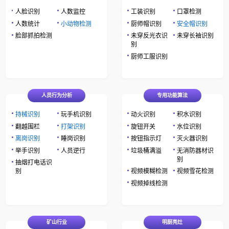
人脸识别
人数监控
工装识别
口罩检测
人数统计
小动物检测
厨师帽识别
安全帽识别
脸部抓拍检测
未穿反光衣识
未穿长袖识别
别
厨师工服识别
人员行为分析
专用功能算法
持械识别
玩手机识别
动火识别
积水识别
翻越围栏
打架识别
旋钮开关
水位识别
离岗识别
睡岗识别
按钮指示灯
灭火器识别
举手识别
人员逆行
垃圾桶满溢
无消防器材识
别
抽烟打电话识
别
视频模糊检测
视频雪花检测
视频掉线检测
矿山行业
明厨亮灶