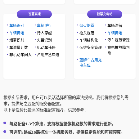
智慧高速
智慧充电站
车辆识别
车辆逆行
烟火烟雾
车辆滞留
车辆拥堵
行人穿越
枪头规范
车辆拥堵
烟雾识别
火苗识别
车辆结构化
停车规范管理
车流量计数
机动车违停
运维安全管理
充电桩故障判
断
非机动车闯入
占用应急车道
蓝牌车占用充
电车位
根据实际需求，用户可以灵活选择所需的算法授权。我们将根据您的需
求，提供与之匹配的服务器配置。
以下是性价比最高的标准配置推荐，供您参考：
每路配备1-3个算法，支持根据摄像机路数的需求进行更新。
可选配8路或16路标准一体机服务器，提供稳定性能和可控预算。