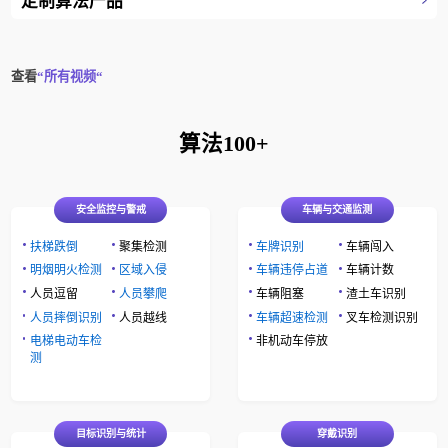
定制算法产品
一带一路境外自贸区
物流仓储园区
定制算法产品
能源矿山
查看
“所有视频“
仓库及堆场
明厨亮灶
算法100+
能源核电
机器人视觉方案
安全监控与警戒
车辆与交通监测
无人机视觉方案
扶梯跌倒
聚集检测
车牌识别
车辆闯入
明烟明火检测
区域入侵
车辆违停占道
车辆计数
人员逗留
人员攀爬
车辆阻塞
渣土车识别
人员摔倒识别
人员越线
车辆超速检测
叉车检测识别
电梯电动车检
非机动车停放
测
目标识别与统计
穿戴识别